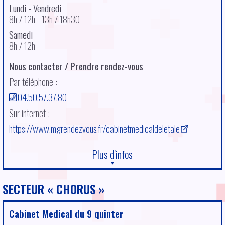
Lundi - Vendredi
8h / 12h - 13h / 18h30
Samedi
8h / 12h
Nous contacter / Prendre rendez-vous
Par téléphone :
04.50.57.37.80
Sur internet :
https://www.mgrendezvous.fr/cabinetmedicaldeletale
Plus d'infos
Médecins généralistes conventionnés secteur 1.
Consultations uniquement sur RDV
SECTEUR
CHORUS
Au cœur du quartier du Vallon. Accès par le Bus 3 arrêt «
Beauregard », parkings de proximité zone bleue et
Cabinet Medical du 9 quinter
grand parking souterrain du Vallon.